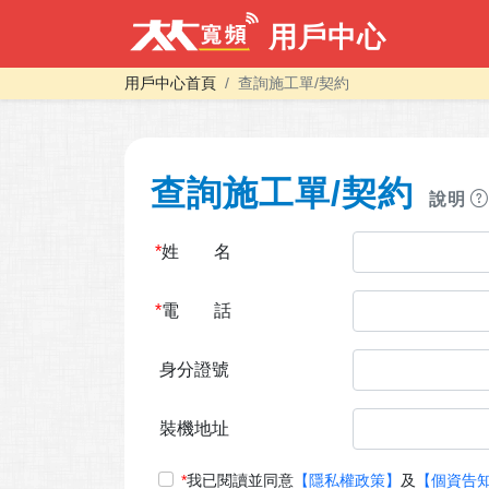
用戶中心
用戶中心首頁
查詢施工單/契約
查詢施工單/契約
說明
*
姓 名
*
電 話
身分證號
裝機地址
*
我已閱讀並同意
【隱私權政策】
及
【個資告